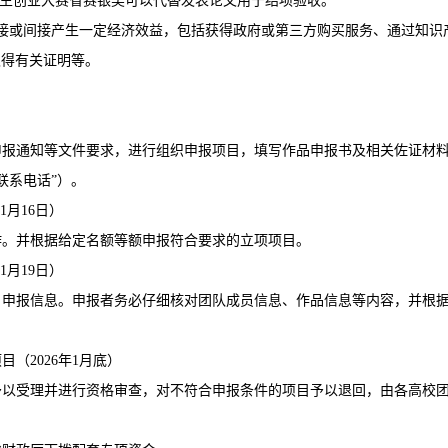
学生创业大赛省赛银奖可以代替发表论文用于结项验收。
直接或间接产生一定经济效益，包括获得政府或第三方购买服务、通过知识
取得有关证明等。
）
申报通知等文件要求，进行组织申报项目，填写作品申报书及相关佐证材
联系电话”）。
1月16日）
作。并根据给定名额等额申报符合要求的立项项目。
1月19日）
目申报信息。申报者务必仔细核对团队成员信息、作品信息等内容，并根
（2026年1月底）
予以受理并进行资格审查，对不符合申报条件的项目予以退回，由各高校
）