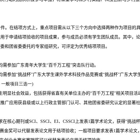
条件。在结项方式上，重点项目需从以下三个方向中选择两种作为项目的
。用于申请结项验收的项目成果，参与成员必须有学生团队成员。其中，
省委和团省委委托的专家组研究，可评定为优秀结项项目。
均需参加广东青年大学生“百千万工程”突击队行动。
均需参加“挑战杯”广东大学生课外学术科技作品竞赛或“挑战杯”广东大
、一般项目三选一)
生明显社会效益，包括获得省直有关单位主办的“百千万工程”相关项目活
域推广应用获县级或以上行政主管部门认可、其他团省委研究认定的显著
。
在核心期刊或SCI、SSCI、EI、CSSCI上发表1篇学术论文，获得“挑
省赛金奖可以代替发表论文用于结项验收；一般项目要求发表1篇学术论文