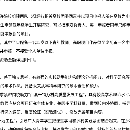
允许跨校组建团队（须经各相关高校团委同意并以项目申报人所在高校为申
生牵领低年级学生开展研究，可以指定双负责人、每一申报者同年只能申
不能申报新的项目。
老师，其中至少配备一名35岁以下青年教师。高职项目作品须至少配备一名
导并申报，不接受个人单独申报。
及资助金额详见附件1。
、善于独立思考、有较强的实践动手能力和理论分析能力，对科学研究等
谨的学术作风，具备未来从事科学研究的基本素质和能力。
求紧密围绕助力“百县千镇万村高质量发展工程”，具有较高学术理论水
导教师应贴合项目研究主体专业，兼顾多学科背景，做到校内外协同，指
进行深入调研、反复论证（实验测试）、修改完善项目内容。
千万工程”，引导广大青年学生把课堂学习和乡村实践紧密结合起来，在
击队行动的团队积极参与申报，将课堂学习和乡村实践、科技创新与乡村