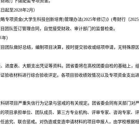
省财政厅下拨配套专项资金。
起至2028年2月）
专项资金(大学生科技创新培育)管理办法(2025年修订)》(粤财行〔202
项目团队签订管理合同，自觉接受财政、审计部门的监督检查。
半年）
项目团队做好总结，编制项目决算，按时提交验收或结项申请，无特殊原
表、进度表、大额支出凭证等资料。团省委将在高校团委自检的基础上，
实证验收材料进行综合验收评定。各项目验收绩效情况以及专项资金支出
政科研项目严重失信行为记录与惩戒的有关规定。团省委会同有关部门对
求的项目承担单位、团队成员、第三方专业机构、评审专家、咨询专家、
责任追究、联合惩戒。对伪造或变造申请材料的项目申报人，由学校根据